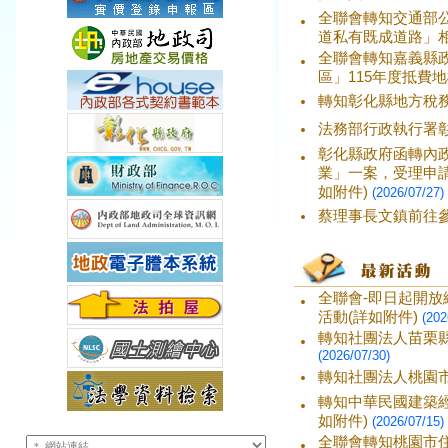
全聯會轉知交通部公
道私有既成道路」相
全聯會轉知嘉義縣
區」115年度抵費
轉知彰化縣地方稅
法務部行政執行署彰化
彰化縣政府函轉內政
業」一案，受理申請提
如附件)
(2026/07/27)
蔡理事長文鎮前往
全聯會-即日起開
活動(詳如附件)
(202
轉知社團法人苗栗
(2026/07/30)
轉知社團法人桃園市
轉知中華民國建築經理
如附件)
(2026/07/15)
全聯會轉知桃園市住