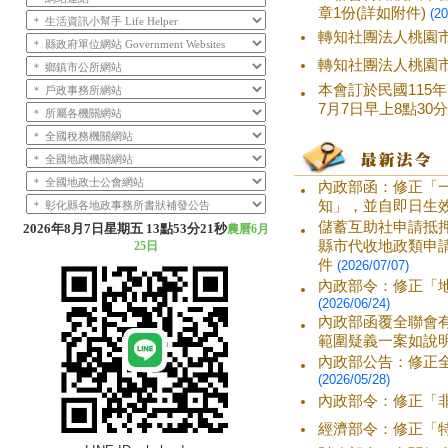
章1份(詳如附件)
(20
轉知社團法人桃園市
轉知社團法人桃園市
本會訂於民國115
7月7日早上8點30分
內政部函：修正「
知」，並自即日生
儲蓄互助社申請抵
2026年8月7日
星期五
13點53分22秒
農曆6月
縣市代收地政類申
25日
件
(2026/07/07)
內政部令：修正「地
(2026/06/24)
內政部函覆全聯會
範圍疑義一案如說
內政部公告：修正全
(2026/05/28)
內政部令：修正「
經濟部令：修正「特