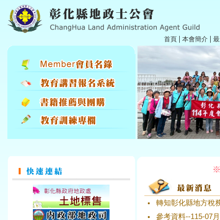
|
|
首頁
本會簡介
最
1
2
3
4
5
6
7
8
9
10
11
12
13
14
15
16
1
※即
轉知彰化縣地方稅
參考資料--115-